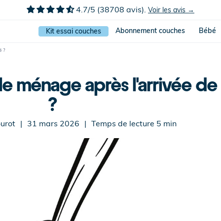
4.7/5 (38708 avis).
Voir les avis →
Abonnement couches
Bébé
Kit essai couches
é ?
e ménage après l'arrivée d
?
urot
|
31 mars 2026
|
Temps de lecture
5
min