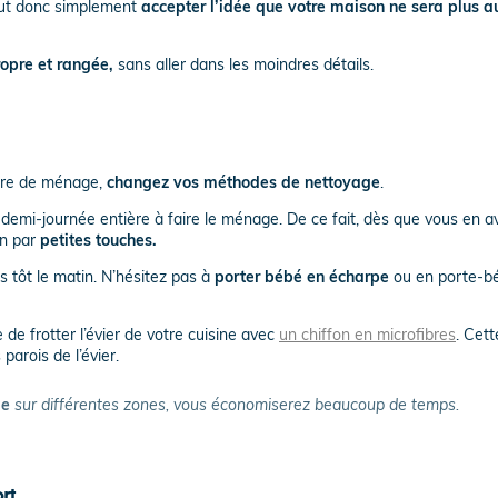
aut donc simplement
accepter l’idée que votre maison ne sera plus a
opre et rangée,
sans aller dans les moindres détails.
ière de ménage,
changez vos méthodes de nettoyage
.
emi-journée entière à faire le ménage. De ce fait, dès que vous en av
on par
petites touches.
 tôt le matin. N’hésitez pas à
porter bébé en écharpe
ou en porte-bé
de frotter l’évier de votre cuisine avec
un chiffon en microfibres
. Cet
parois de l’évier.
ge
sur différentes zones, vous économiserez beaucoup de temps.
ort