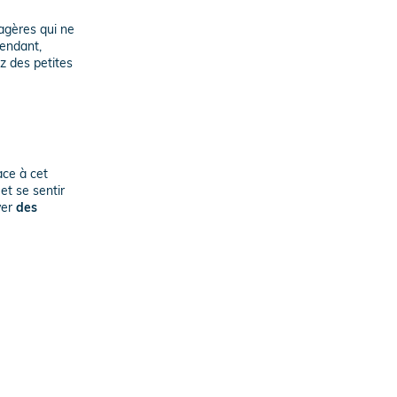
nagères qui ne
pendant,
ez des petites
ce à cet
et se sentir
ver
des