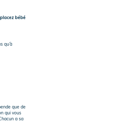
placez bébé
us qu’à
épende que de
on qui vous
 Chacun a sa