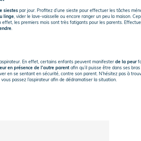
e siestes
par jour. Profitez d’une sieste pour effectuer les tâches mé
u linge
, vider le lave-vaisselle ou encore ranger un peu la maison. Ce
 effet, les premiers mois sont très fatigants pour les parents. Effectu
endre
.
l’aspirateur. En effet, certains enfants peuvent manifester
de la peur
fa
eur en présence de l’autre parent
afin qu’il puisse être dans ses bras 
er en se sentant en sécurité, contre son parent. N’hésitez pas à trou
ous passez l’aspirateur afin de dédramatiser la situation.