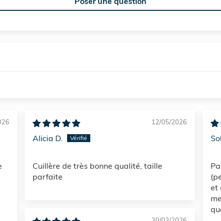
Poser une question
026
12/05/2026
Alicia D.
So
e
Cuillère de très bonne qualité, taille
Pa
parfaite
(pe
et
me
qu
30/03/2026