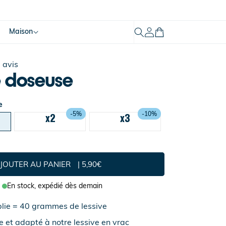
Mon
Maison
Panier
compte
 avis
e doseuse
e
-5%
-10%
x2
x3
JOUTER AU PANIER
5,90€
En stock,
expédié dès demain
plie = 40 grammes de lessive
e et adapté à notre lessive en vrac