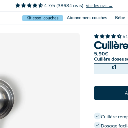
4.7/5 (38684 avis).
Voir les avis →
Abonnement couches
Bébé
Kit essai couches
51
Cuillèr
Prix
5,90€
habituel
Cuillère doseus
x1
A
Cuillère rem
Dosage facil