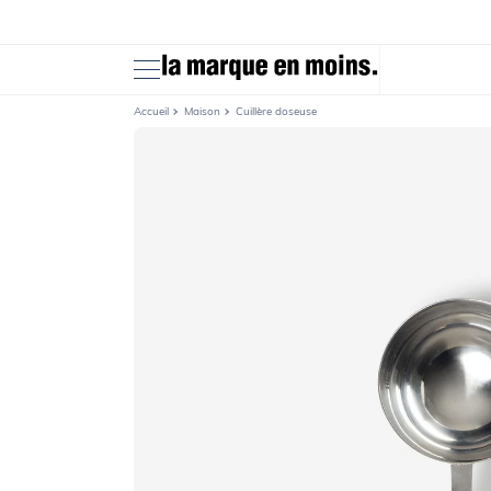
Ignorer et
passer au
contenu
Accueil
Maison
Cuillère doseuse
Passer aux
informations
produits