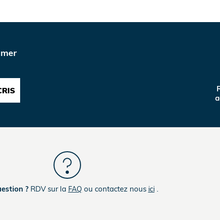
imer
R
CRIS
a
estion ?
RDV sur la
ou contactez nous
.
FAQ
ici