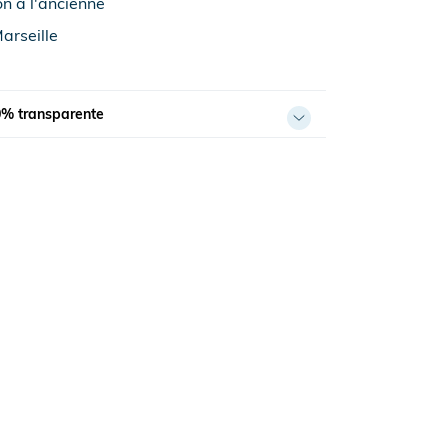
on à l'ancienne
arseille
0% transparente