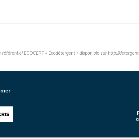
e référentiel ECOCERT « Ecodétergent » disponible sur http://detergen
imer
R
CRIS
a