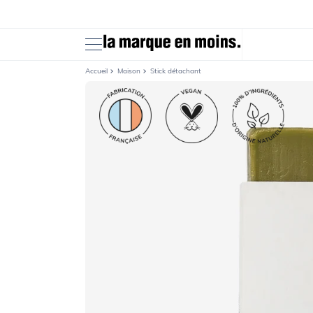
Ignorer et
passer au
contenu
Accueil
Maison
Stick détachant
Passer aux
informations
produits