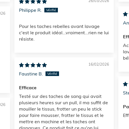
26/03/2026
Philippe R.
026
An
Pour les taches rebelles avant lavage
c'est le produit idéal...vraiment...rien ne lui
Ef
résiste.
Ac
la
bé
16/02/2026
Faustine B.
Efficace
Ste
Testé sur des taches de sang qui avait
plusieurs heures sur un pull, il ma suffit de
026
Pa
mouiller le tissus, frotter un peu le stick
pour faire mousser, frotter le tissus et le
Ef
mettre en machine et les taches ont
disparues. Ce produit fait ce qu'on lui