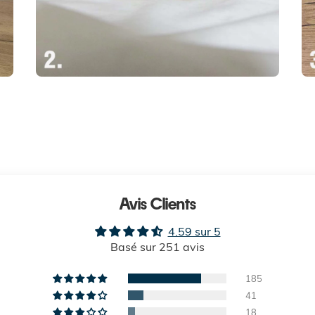
Avis Clients
4.59 sur 5
Basé sur 251 avis
185
41
18