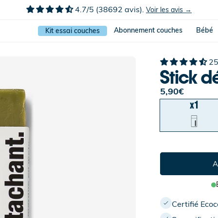
4.7/5 (38692 avis).
Voir les avis →
Abonnement couches
Bébé
Kit essai couches
25
Stick d
Prix
5,90€
habituel
x1
A
Certifié Ecoc