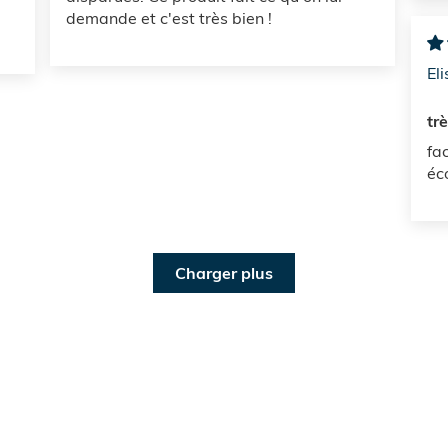
demande et c'est très bien !
El
tr
fac
éc
Charger plus