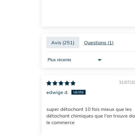
Avis (
251
)
Questions (
1
)
Sort by
31/07/2
edwige d.
super détachant 10 fois mieux que les
détachant chimiques que l'on trouve d
le commerce