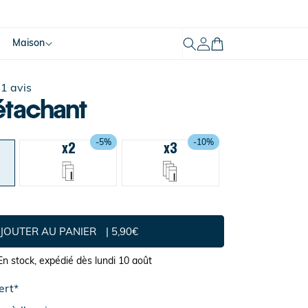
Mon
Maison
Panier
compte
1 avis
étachant
-5%
-10%
x2
x3
JOUTER AU PANIER
5,90€
En stock,
expédié dès lundi 10 août
ert*